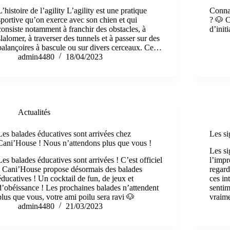
L’histoire de l’agility L’agility est une pratique
Connai
sportive qu’on exerce avec son chien et qui
? 🐶 
consiste notamment à franchir des obstacles, à
d’init
slalomer, à traverser des tunnels et à passer sur des
balançoires à bascule ou sur divers cerceaux. Ce…
admin4480
18/04/2023
Actualités
Les balades éducatives sont arrivées chez
Les s
Cani’House ! Nous n’attendons plus que vous !
Les s
Les balades éducatives sont arrivées ! C’est officiel
l’impr
! Cani’House propose désormais des balades
regard
éducatives ! Un cocktail de fun, de jeux et
ces in
d’obéissance ! Les prochaines balades n’attendent
sentim
plus que vous, votre ami poilu sera ravi 🐶
vraime
admin4480
21/03/2023