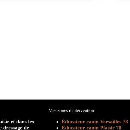
Mes zones d'intervention
isir et dans les
Éducateur canin Versailles 78
le
dressage de
Éducateur canin Plaisir 78