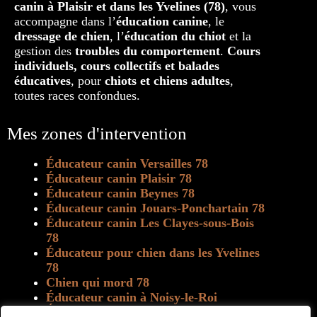
canin à Plaisir et dans les Yvelines (78)
, vous
accompagne dans l’
éducation canine
, le
dressage de chien
, l’
éducation du chiot
et la
gestion des
troubles du comportement
.
Cours
individuels, cours collectifs et balades
éducatives
, pour
chiots et chiens adultes
,
toutes races confondues.
Mes zones d'intervention
Éducateur canin Versailles 78
Éducateur canin Plaisir 78
Éducateur canin Beynes 78
Éducateur canin Jouars-Ponchartain 78
Éducateur canin Les Clayes-sous-Bois
78
Éducateur pour chien dans les Yvelines
78
Chien qui mord 78
Éducateur canin à Noisy-le-Roi
Éducateur canin à Marly-le-Roi