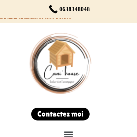
Réservez votre rendez-vous dès maintenant !
0638348048
Du lundi au samedi de 9h00 à 19h00
Contactez moi