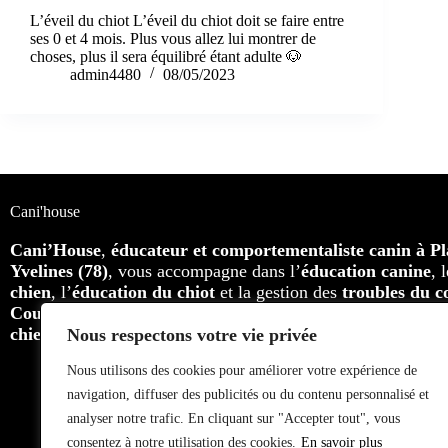
L’éveil du chiot L’éveil du chiot doit se faire entre
ses 0 et 4 mois. Plus vous allez lui montrer de
choses, plus il sera équilibré étant adulte 🐶
admin4480
08/05/2023
Cani'house
Cani’House
,
éducateur et comportementaliste canin à Pla
Yvelines (78)
, vous accompagne dans l’
éducation canine
, 
chien
, l’
éducation du chiot
et la gestion des
troubles du 
Cours individuels, cours collectifs et balades éducatives
,
chiens adultes
, toutes races confondues.
Nous respectons votre vie privée
Nous utilisons des cookies pour améliorer votre expérience de
navigation, diffuser des publicités ou du contenu personnalisé et
analyser notre trafic. En cliquant sur "Accepter tout", vous
consentez à notre utilisation des cookies.
En savoir plus