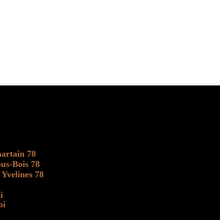
artain 78
us-Bois 78
 Yvelines 78
i
oi