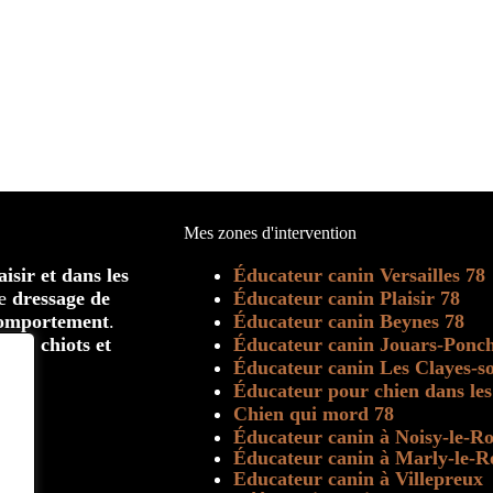
Mes zones d'intervention
isir et dans les
Éducateur canin Versailles 78
le
dressage de
Éducateur canin Plaisir 78
comportement
.
Éducateur canin Beynes 78
 pour
chiots et
Éducateur canin Jouars-Ponch
Éducateur canin Les Clayes-so
Éducateur pour chien dans les
Chien qui mord 78
Éducateur canin à Noisy-le-Ro
Éducateur canin à Marly-le-R
Educateur canin à Villepreux