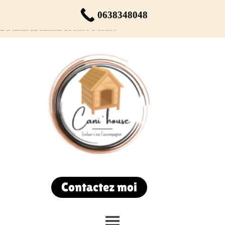
Réservez votre rendez-vous dès maintenant !
0638348048
Du lundi au samedi de 9h00 à 19h00
Contactez moi