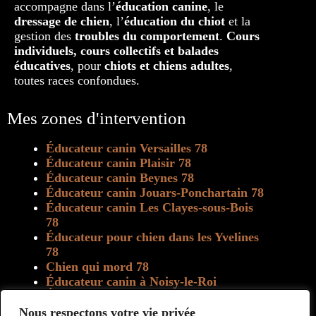
accompagne dans l’
éducation canine
, le
dressage de chien
, l’
éducation du chiot
et la
gestion des
troubles du comportement
.
Cours
individuels, cours collectifs et balades
éducatives
, pour
chiots et chiens adultes
,
toutes races confondues.
Mes zones d'intervention
Éducateur canin Versailles 78
Éducateur canin Plaisir 78
Éducateur canin Beynes 78
Éducateur canin Jouars-Ponchartain 78
Éducateur canin Les Clayes-sous-Bois
78
Éducateur pour chien dans les Yvelines
78
Chien qui mord 78
Éducateur canin à Noisy-le-Roi
Éducateur canin à Marly-le-Roi
Educateur canin à Villepreux
Nous respectons votre vie privée