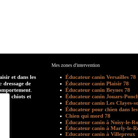
Mes zones d'intervention
isir et dans les
Éducateur canin Versailles 78
le
dressage de
Éducateur canin Plaisir 78
comportement
.
Éducateur canin Beynes 78
 pour
chiots et
Éducateur canin Jouars-Ponch
Éducateur canin Les Clayes-so
Éducateur pour chien dans les
Chien qui mord 78
Éducateur canin à Noisy-le-Ro
Éducateur canin à Marly-le-R
Educateur canin à Villepreux