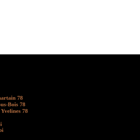
artain 78
us-Bois 78
 Yvelines 78
i
oi