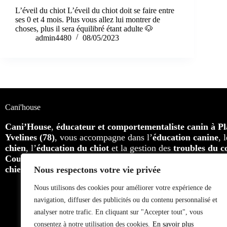
L’éveil du chiot L’éveil du chiot doit se faire entre
ses 0 et 4 mois. Plus vous allez lui montrer de
choses, plus il sera équilibré étant adulte 🐶
admin4480
08/05/2023
Cani'house
Cani’House
,
éducateur et comportementaliste canin à Pla
Yvelines (78)
, vous accompagne dans l’
éducation canine
, 
chien
, l’
éducation du chiot
et la gestion des
troubles du 
Cours individuels, cours collectifs et balades éducatives
,
chiens adultes
, toutes races confondues.
Nous respectons votre vie privée
Nous utilisons des cookies pour améliorer votre expérience de
navigation, diffuser des publicités ou du contenu personnalisé et
analyser notre trafic. En cliquant sur "Accepter tout", vous
consentez à notre utilisation des cookies.
En savoir plus