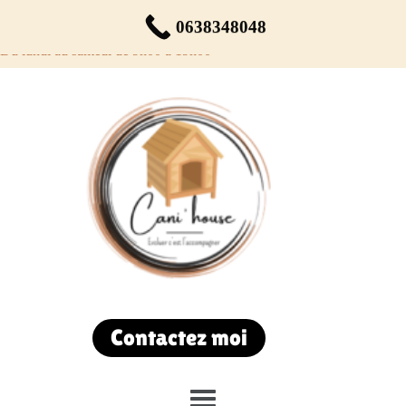
Réservez votre rendez-vous dès maintenant !
0638348048
Du lundi au samedi de 9h00 à 19h00
Contactez moi