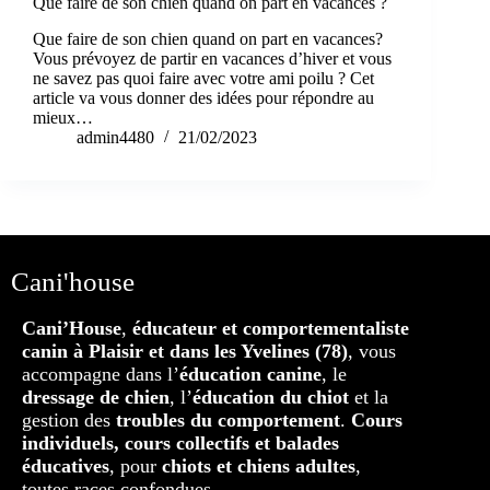
Que faire de son chien quand on part en vacances ?
Que faire de son chien quand on part en vacances?
Vous prévoyez de partir en vacances d’hiver et vous
ne savez pas quoi faire avec votre ami poilu ? Cet
article va vous donner des idées pour répondre au
mieux…
admin4480
21/02/2023
Cani'house
Cani’House
,
éducateur et comportementaliste
canin à Plaisir et dans les Yvelines (78)
, vous
accompagne dans l’
éducation canine
, le
dressage de chien
, l’
éducation du chiot
et la
gestion des
troubles du comportement
.
Cours
individuels, cours collectifs et balades
éducatives
, pour
chiots et chiens adultes
,
toutes races confondues.