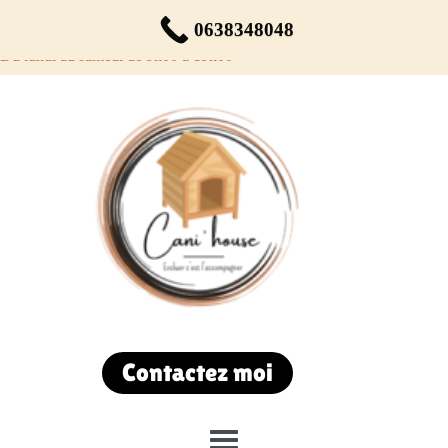
Réservez votre rendez-vous dès maintenant !
0638348048
Du lundi au samedi de 9h00 à 19h00
Contactez moi