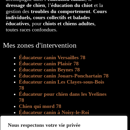
dressage de chien
, l’
éducation du chiot
et la
gestion des
troubles du comportement
.
Cours
individuels, cours collectifs et balades
éducatives
, pour
chiots et chiens adultes
,
toutes races confondues.
Mes zones d'intervention
Éducateur canin Versailles 78
Éducateur canin Plaisir 78
Éducateur canin Beynes 78
Éducateur canin Jouars-Ponchartain 78
Éducateur canin Les Clayes-sous-Bois
78
Éducateur pour chien dans les Yvelines
78
Chien qui mord 78
Éducateur canin à Noisy-le-Roi
Éducateur canin à Marly-le-Roi
Educateur canin à Villepreux
Nous respectons votre vie privée
Rééducation chien 78