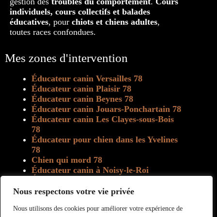
gestion des
troubles du comportement
.
Cours
individuels, cours collectifs et balades
éducatives
, pour
chiots et chiens adultes
,
toutes races confondues.
Mes zones d'intervention
Éducateur canin Versailles 78
Éducateur canin Plaisir 78
Éducateur canin Beynes 78
Éducateur canin Jouars-Ponchartain 78
Éducateur canin Les Clayes-sous-Bois
78
Éducateur pour chien dans les Yvelines
78
Chien qui mord 78
Éducateur canin à Noisy-le-Roi
Éducateur canin à Marly-le-Roi
Educateur canin à Villepreux
Nous respectons votre vie privée
Rééducation chien 78
Education canine positive
Nous utilisons des cookies pour améliorer votre expérience de