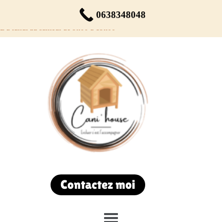
Réservez votre rendez-vous dès maintenant !
0638348048
Du lundi au samedi de 9h00 à 19h00
Contactez moi