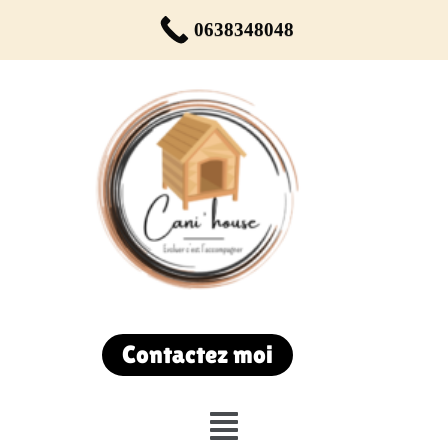
Réservez votre rendez-vous dès maintenant !
0638348048
Du lundi au samedi de 9h00 à 19h00
Contactez moi