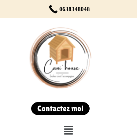
Réservez votre rendez-vous dès maintenant !
0638348048
Du lundi au samedi de 9h00 à 19h00
Contactez moi