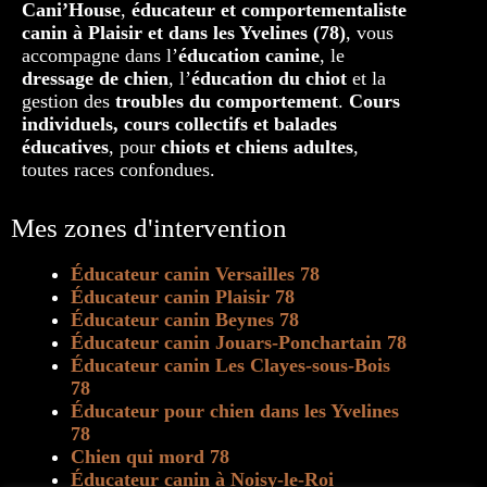
Cani’House
,
éducateur et comportementaliste
canin à Plaisir et dans les Yvelines (78)
, vous
accompagne dans l’
éducation canine
, le
dressage de chien
, l’
éducation du chiot
et la
gestion des
troubles du comportement
.
Cours
individuels, cours collectifs et balades
éducatives
, pour
chiots et chiens adultes
,
toutes races confondues.
Mes zones d'intervention
Éducateur canin Versailles 78
Éducateur canin Plaisir 78
Éducateur canin Beynes 78
Éducateur canin Jouars-Ponchartain 78
Éducateur canin Les Clayes-sous-Bois
78
Éducateur pour chien dans les Yvelines
78
Chien qui mord 78
Éducateur canin à Noisy-le-Roi