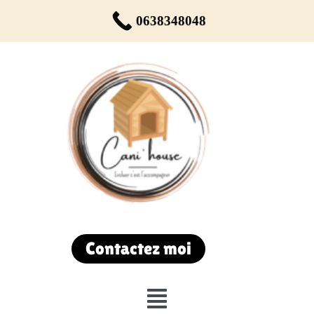
Réservez votre rendez-vous dès maintenant !
0638348048
Du lundi au samedi de 9h00 à 19h00
Contactez moi