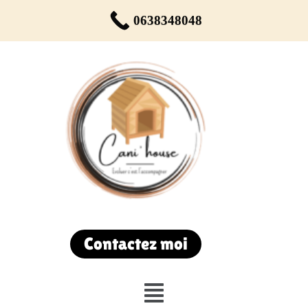
Réservez votre rendez-vous dès maintenant !
0638348048
Du lundi au samedi de 9h00 à 19h00
Contactez moi