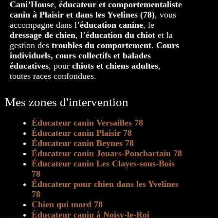
Cani’House
,
éducateur et comportementaliste
canin à Plaisir et dans les Yvelines (78)
, vous
accompagne dans l’
éducation canine
, le
dressage de chien
, l’
éducation du chiot
et la
gestion des
troubles du comportement
.
Cours
individuels, cours collectifs et balades
éducatives
, pour
chiots et chiens adultes
,
toutes races confondues.
Mes zones d'intervention
Éducateur canin Versailles 78
Éducateur canin Plaisir 78
Éducateur canin Beynes 78
Éducateur canin Jouars-Ponchartain 78
Éducateur canin Les Clayes-sous-Bois
78
Éducateur pour chien dans les Yvelines
78
Chien qui mord 78
Éducateur canin à Noisy-le-Roi