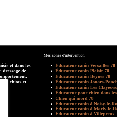
Mes zones d'intervention
isir et dans les
Éducateur canin Versailles 78
le
dressage de
Éducateur canin Plaisir 78
comportement
.
Éducateur canin Beynes 78
 pour
chiots et
Éducateur canin Jouars-Ponch
Éducateur canin Les Clayes-so
Éducateur pour chien dans les
Chien qui mord 78
Éducateur canin à Noisy-le-Ro
Éducateur canin à Marly-le-R
Educateur canin à Villepreux