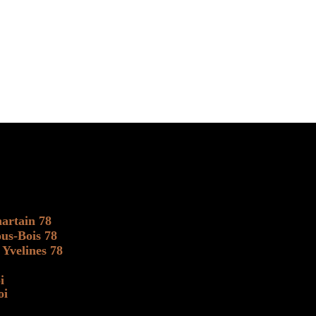
artain 78
us-Bois 78
 Yvelines 78
i
oi