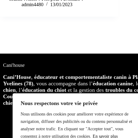
admin4480
13/01/2023
Cani'house
Cani’House
,
éducateur et comportementaliste canin à Pla
Yvelines (78)
, vous accompagne dans l’
éducation canine
, 
chien
, l’
éducation du chiot
et la gestion des
troubles du 
Cours individuels, cours collectifs et balades éducatives
,
chiens adultes
, toutes races confondues.
Nous respectons votre vie privée
Nous utilisons des cookies pour améliorer votre expérience de
navigation, diffuser des publicités ou du contenu personnalisé et
analyser notre trafic. En cliquant sur "Accepter tout", vous
consentez à notre utilisation des cookies.
En savoir plus