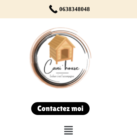
Réservez votre rendez-vous dès maintenant !
0638348048
Du lundi au samedi de 9h00 à 19h00
Contactez moi