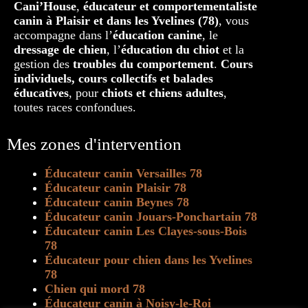
Cani’House
,
éducateur et comportementaliste
canin à Plaisir et dans les Yvelines (78)
, vous
accompagne dans l’
éducation canine
, le
dressage de chien
, l’
éducation du chiot
et la
gestion des
troubles du comportement
.
Cours
individuels, cours collectifs et balades
éducatives
, pour
chiots et chiens adultes
,
toutes races confondues.
Mes zones d'intervention
Éducateur canin Versailles 78
Éducateur canin Plaisir 78
Éducateur canin Beynes 78
Éducateur canin Jouars-Ponchartain 78
Éducateur canin Les Clayes-sous-Bois
78
Éducateur pour chien dans les Yvelines
78
Chien qui mord 78
Éducateur canin à Noisy-le-Roi